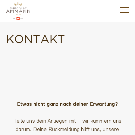
Skip
to
main
content
KONTAKT
SORTIMENT
EXPERIENCE
CHOCOLATE
KISSES
ABOUT
US
Etwas nicht ganz nach deiner Erwartung?
JETZT
Teile uns dein Anliegen mit – wir kümmern uns
KAUFEN
darum. Deine Rückmeldung hilft uns, unsere